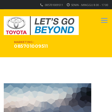
085701009511
SENIN - MINGGU 8.00 - 17.00
MARKETING :
085701009511