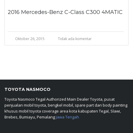
2016 Mercedes-Benz C-Class C300 4MATIC
Oktober 26, 2015
Tidak ada komentar
TOYOTA NASMOCO
Toyota Nasmoco Tegal Authorized Main Dealer Toyota, pusat
penjualan mobil toyota, bengkel mobil, spare part dan body painting
khusus mobil toyota coverage area kota kabupaten Tegal, Slawi,
Brebes, Bumiayu, Pemalang
Jawa Tengah