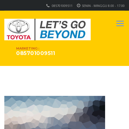
085701009511
SENIN - MINGGU 8.00 - 17.00
MARKETING :
085701009511