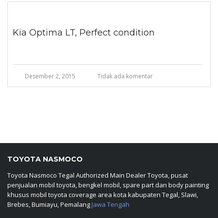
Kia Optima LT, Perfect condition
Desember 2, 2015
Tidak ada komentar
TOYOTA NASMOCO
Toyota Nasmoco Tegal Authorized Main Dealer Toyota, pusat
penjualan mobil toyota, bengkel mobil, spare part dan body painting
khusus mobil toyota coverage area kota kabupaten Tegal, Slawi,
Brebes, Bumiayu, Pemalang
Jawa Tengah