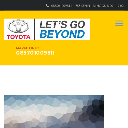
085701009511
SENIN - MINGGU 8.00 - 17.00
MARKETING :
085701009511