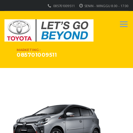
085701009511
SENIN - MINGGU 8.00 - 17.00
MARKETING :
085701009511