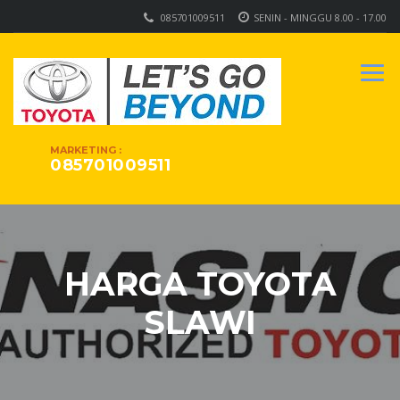
085701009511
SENIN - MINGGU 8.00 - 17.00
MARKETING :
085701009511
HARGA TOYOTA
SLAWI