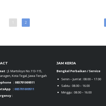
1
2
ACT
JAM KERJA
mat :
Jl. Martoloyo No.113-115,
Bengkel Perbaikan / Service
aragen, Kota Tegal, Jawa Tengah
Senin – Jum’at : 08.00 – 17.00
ephone :
085701009511
Sabtu : 08.00 – 16.00
atsApp :
085701009511
Minggu : 08.00 – 16.00
rgency :