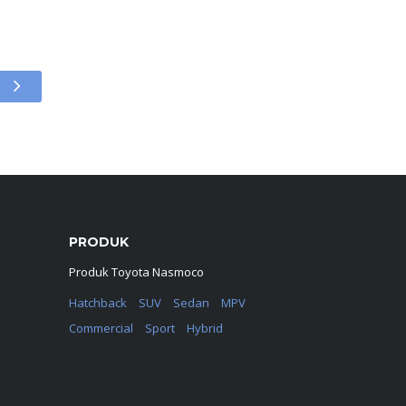
PRODUK
Produk Toyota Nasmoco
Hatchback
SUV
Sedan
MPV
Commercial
Sport
Hybrid