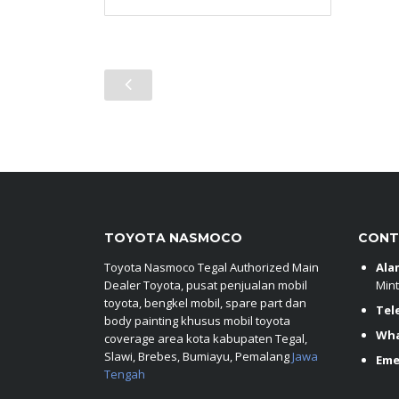
TOYOTA NASMOCO
CONT
Toyota Nasmoco Tegal Authorized Main
Ala
Dealer Toyota, pusat penjualan mobil
Mint
toyota, bengkel mobil, spare part dan
Tel
body painting khusus mobil toyota
Wh
coverage area kota kabupaten Tegal,
Slawi, Brebes, Bumiayu, Pemalang
Jawa
Eme
Tengah