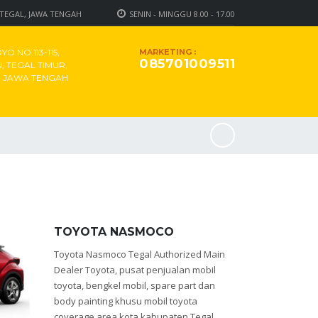
 TEGAL, JAWA TENGAH
SENIN - MINGGU 8.00 - 17.00
O NO.113-115,
MARKETING :
085701009511
 TEGAL TIMUR,
, JAWA TENGAH
TOYOTA NASMOCO
Toyota Nasmoco Tegal Authorized Main
Dealer Toyota, pusat penjualan mobil
toyota, bengkel mobil, spare part dan
body painting khusu mobil toyota
coverage area kota kabupaten Tegal,